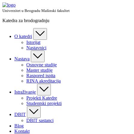
Skip
to
Univerzitet u Beogradu Mašinski fakultet
content
Katedra za brodogradnju
O katedri
Istorijat
Nastavnici
Nastava
Osnovne studije
Master studije
Raspored ispita
RINA akreditacija
Istraživanje
Projekti Katedre
Studentski projekti
DBIT
DBIT sastanci
Blog
Kontakt