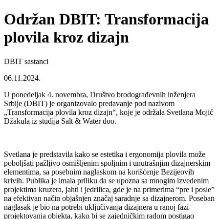
Održan DBIT: Transformacija
plovila kroz dizajn
DBIT sastanci
06.11.2024.
U ponedeljak 4. novembra, Društvo brodograđevnih inženjera
Srbije (DBIT) je organizovalo predavanje pod nazivom
„Transformacija plovila kroz dizajn“, koje je održala Svetlana Mojić
Džakula iz studija Salt & Water doo.
Svetlana je predstavila kako se estetika i ergonomija plovila može
poboljšati pažljivo osmišljenim spoljnim i unutrašnjim dizajnerskim
elementima, sa posebnim naglaskom na korišćenje Bezijeovih
krivih. Publika je imala priliku da se upozna sa mnogim izvedenim
projektima kruzera, jahti i jedrilica, gde je na primerima “pre i posle”
na efektivan način objašnjen značaj saradnje sa dizajnerom. Poseban
naglasak je bio na potrebi uključivanja dizajnera u ranoj fazi
projektovanja objekta, kako bi se zajedničkim radom postigao