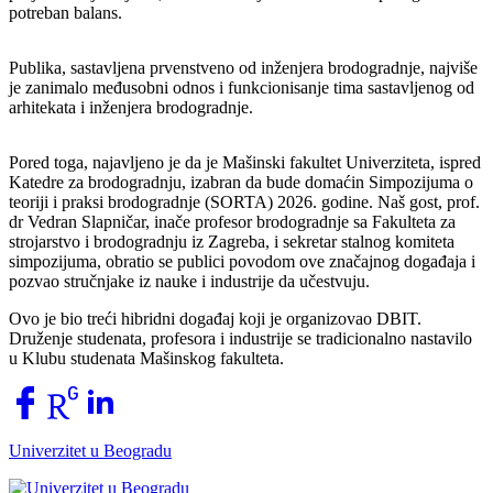
potreban balans.
Publika, sastavljena prvenstveno od inženjera brodogradnje, najviše
je zanimalo međusobni odnos i funkcionisanje tima sastavljenog od
arhitekata i inženjera brodogradnje.
Pored toga, najavljeno je da je Mašinski fakultet Univerziteta, ispred
Katedre za brodogradnju, izabran da bude domaćin Simpozijuma o
teoriji i praksi brodogradnje (SORTA) 2026. godine. Naš gost, prof.
dr Vedran Slapničar, inače profesor brodogradnje sa Fakulteta za
strojarstvo i brodogradnju iz Zagreba, i sekretar stalnog komiteta
simpozijuma, obratio se publici povodom ove značajnog događaja i
pozvao stručnjake iz nauke i industrije da učestvuju.
Ovo je bio treći hibridni događaj koji je organizovao DBIT.
Druženje studenata, profesora i industrije se tradicionalno nastavilo
u Klubu studenata Mašinskog fakulteta.
Univerzitet u Beogradu