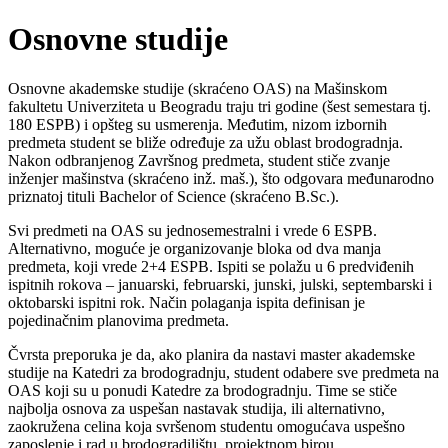
Osnovne studije
Osnovne akademske studije (skraćeno OAS) na Mašinskom
fakultetu Univerziteta u Beogradu traju tri godine (šest semestara tj.
180 ESPB) i opšteg su usmerenja. Međutim, nizom izbornih
predmeta student se bliže određuje za užu oblast brodogradnja.
Nakon odbranjenog Završnog predmeta, student stiče zvanje
inženjer mašinstva (skraćeno inž. maš.), što odgovara međunarodno
priznatoj tituli Bachelor of Science (skraćeno B.Sc.).
Svi predmeti na OAS su jednosemestralni i vrede 6 ESPB.
Alternativno, moguće je organizovanje bloka od dva manja
predmeta, koji vrede 2+4 ESPB. Ispiti se polažu u 6 predviđenih
ispitnih rokova – januarski, februarski, junski, julski, septembarski i
oktobarski ispitni rok. Način polaganja ispita definisan je
pojedinačnim planovima predmeta.
Čvrsta preporuka je da, ako planira da nastavi master akademske
studije na Katedri za brodogradnju, student odabere sve predmeta na
OAS koji su u ponudi Katedre za brodogradnju. Time se stiče
najbolja osnova za uspešan nastavak studija, ili alternativno,
zaokružena celina koja svršenom studentu omogućava uspešno
zaposlenje i rad u brodogradilištu, projektnom birou,