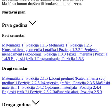
klasifikacionom društvu ili brodarskom preduzeću.
Nastavni plan
Prva godina
Prvi semestar
Matematika 1
|
Pozicija 1.1.5
Mehanika 1
|
Pozicija 1.2.5
Konstruktivna geometrija i grafika
|
Pozicija 1.3.2
Inženjerski
menadžment i ekonomija
|
Pozicija 1.3.3
Fizika i merenja
|
Pozicija
1.4.5
Engleski jezik 1
Programiranje
|
Pozicija 1.5.3
Drugi semestar
Matematika 2
|
Pozicija 2.1.5
Izborni predmet (Katedra nema svoj
predlog)
|
Pozicija 2.2.5
Inženjerska grafika
|
Pozicija 2.3.5
Mašinski
materijali 1
|
Pozicija 2.4.2
Optornost materijala
|
Pozicija 2.4.4
Engleski jezik 2
|
Pozicija 2.5.2
Računarski alati
|
Pozicija 2.5.3
Druga godina