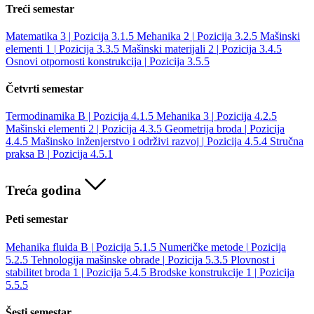
Treći semestar
Matematika 3
|
Pozicija 3.1.5
Mehanika 2
|
Pozicija 3.2.5
Mašinski
elementi 1
|
Pozicija 3.3.5
Mašinski materijali 2
|
Pozicija 3.4.5
Osnovi otpornosti konstrukcija
|
Pozicija 3.5.5
Četvrti semestar
Termodinamika B
|
Pozicija 4.1.5
Mehanika 3
|
Pozicija 4.2.5
Mašinski elementi 2
|
Pozicija 4.3.5
Geometrija broda
|
Pozicija
4.4.5
Mašinsko inženjerstvo i održivi razvoj
|
Pozicija 4.5.4
Stručna
praksa B
|
Pozicija 4.5.1
Treća godina
Peti semestar
Mehanika fluida B
|
Pozicija 5.1.5
Numeričke metode
|
Pozicija
5.2.5
Tehnologija mašinske obrade
|
Pozicija 5.3.5
Plovnost i
stabilitet broda 1
|
Pozicija 5.4.5
Brodske konstrukcije 1
|
Pozicija
5.5.5
Šesti semestar