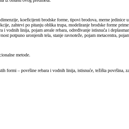
ma iz oblasti ovog predmeta.
imenzije, koeficijenti brodske forme, tipovi brodova, merne jedinice u
jekcije, zahtevi po pitanju oblika trupa, modeliranje brodske forme prime
 i vodnih linija, pojam areale rebara, određivanje istisnuća i deplasmana
nost potpuno uronjenih tela, stanje ravnoteže, pojam metacentra, pojam
icionalne metode.
ih formi – površine rebara i vodnih linija, istisnuće, težišta površina,