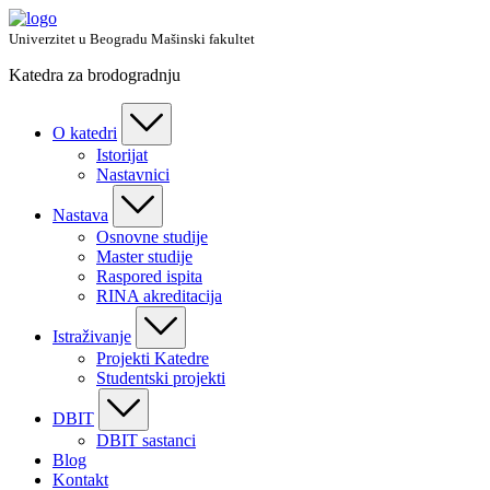
Skip
to
Univerzitet u Beogradu Mašinski fakultet
content
Katedra za brodogradnju
O katedri
Istorijat
Nastavnici
Nastava
Osnovne studije
Master studije
Raspored ispita
RINA akreditacija
Istraživanje
Projekti Katedre
Studentski projekti
DBIT
DBIT sastanci
Blog
Kontakt