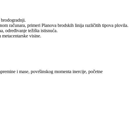
 brodogradnji.
nom računara, primeri Planova brodskih linija različitih tipova plovila.
, određivanje težišta istisnuća.
 metacentarske visine.
 zapremine i mase, površinskog momenta inercije, početne