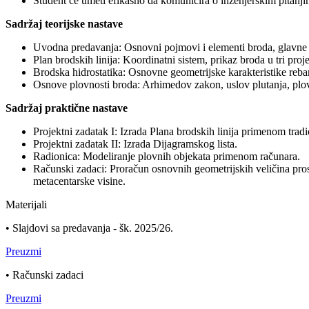
Student će umeti efikasno da komunicira o inženjerskim pitanji
Sadržaj teorijske nastave
Uvodna predavanja: Osnovni pojmovi i elementi broda, glavne d
Plan brodskih linija: Koordinatni sistem, prikaz broda u tri pro
Brodska hidrostatika: Osnovne geometrijske karakteristike rebara
Osnove plovnosti broda: Arhimedov zakon, uslov plutanja, plov
Sadržaj praktične nastave
Projektni zadatak I: Izrada Plana brodskih linija primenom trad
Projektni zadatak II: Izrada Dijagramskog lista.
Radionica: Modeliranje plovnih objekata primenom računara.
Računski zadaci: Proračun osnovnih geometrijskih veličina prost
metacentarske visine.
Materijali
• Slajdovi sa predavanja - šk. 2025/26.
Preuzmi
• Računski zadaci
Preuzmi