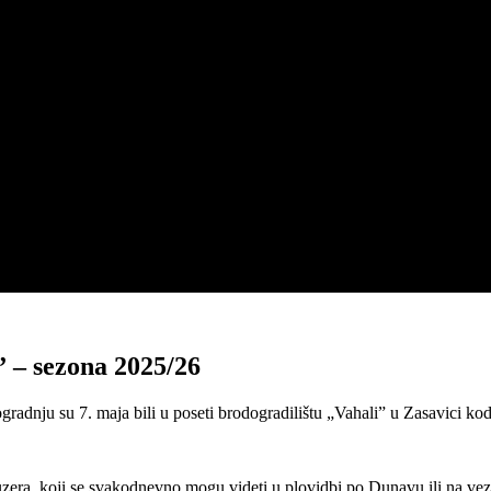
” – sezona 2025/26
ogradnju su 7. maja bili u poseti brodogradilištu „Vahali” u Zasavici k
kruzera, koji se svakodnevno mogu videti u plovidbi po Dunavu ili na 