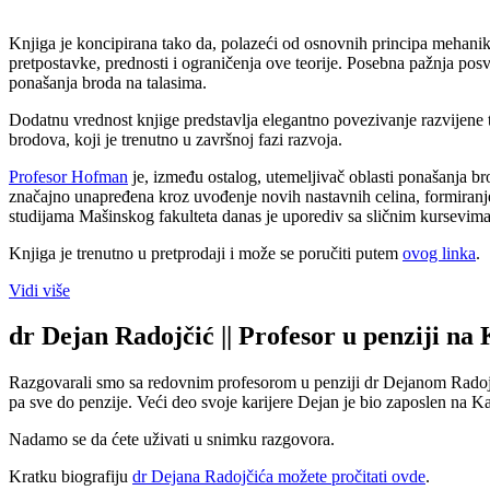
Knjiga je koncipirana tako da, polazeći od osnovnih principa mehanik
pretpostavke, prednosti i ograničenja ove teorije. Posebna pažnja posv
ponašanja broda na talasima.
Dodatnu vrednost knjige predstavlja elegantno povezivanje razvijene 
brodova, koji je trenutno u završnoj fazi razvoja.
Profesor Hofman
je, između ostalog, utemeljivač oblasti ponašanja b
značajno unapređena kroz uvođenje novih nastavnih celina, formiranj
studijama Mašinskog fakulteta danas je uporediv sa sličnim kursevim
Knjiga je trenutno u pretprodaji i može se poručiti putem
ovog linka
.
Vidi više
dr Dejan Radojčić || Profesor u penziji na
Razgovarali smo sa redovnim profesorom u penziji dr Dejanom Radojč
pa sve do penzije. Veći deo svoje karijere Dejan je bio zaposlen na 
Nadamo se da ćete uživati u snimku razgovora.
Kratku biografiju
dr Dejana Radojčića možete pročitati ovde
.