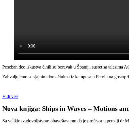
Poseban deo iskustva činili su boravak u Španiji, susret sa talasima Atl
Zahvaljujemo se sjajnim domaćinima iz kampusa u Ferolu na gostopr
Vidi više
Nova knjiga: Ships in Waves – Motions an
Sa velikim zadovoljstvom obaveštavamo da je profesor u penziji dr M