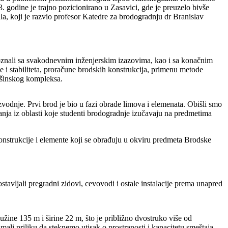
 godine je trajno pozicionirano u Zasavici, gde je preuzelo bivše
, koji je razvio profesor Katedre za brodogradnju dr Branislav
poznali sa svakodnevnim inženjerskim izazovima, kao i sa konačnim
e i stabiliteta, proračune brodskih konstrukcija, primenu metode
ašinskog kompleksa.
zvodnje. Prvi brod je bio u fazi obrade limova i elemenata. Obišli smo
anja iz oblasti koje studenti brodogradnje izučavaju na predmetima
konstrukcije i elemente koji se obrađuju u okviru predmeta Brodske
ostavljali pregradni zidovi, cevovodi i ostale instalacije prema unapred
ne 135 m i širine 22 m, što je približno dvostruko više od
li priliku da steknemo utisak o prostranosti i kapacitetu smeštaja.