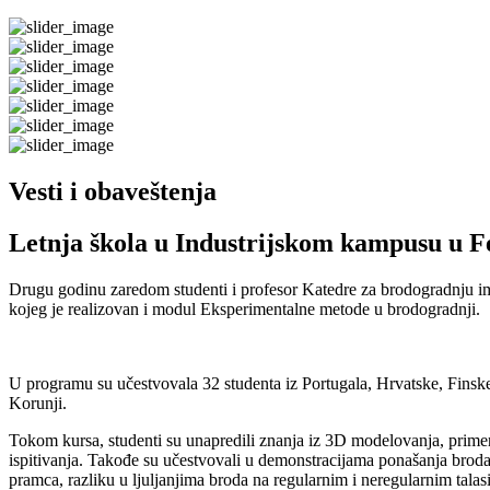
Vesti i obaveštenja
Letnja škola u Industrijskom kampusu u Fe
Drugu godinu zaredom studenti i profesor Katedre za brodogradnju im
kojeg je realizovan i modul Eksperimentalne metode u brodogradnji.
U programu su učestvovala 32 studenta iz Portugala, Hrvatske, Finsk
Korunji.
Tokom kursa, studenti su unapredili znanja iz 3D modelovanja, primen
ispitivanja. Takođe su učestvovali u demonstracijama ponašanja broda 
pramca, razliku u ljuljanjima broda na regularnim i neregularnim talas