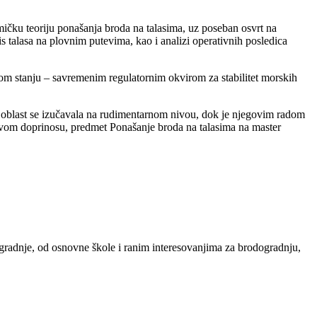
mičku teoriju ponašanja broda na talasima, uz poseban osvrt na
s talasa na plovnim putevima, kao i analizi operativnih posledica
nom stanju – savremenim regulatornim okvirom za stabilitet morskih
a oblast se izučavala na rudimentarnom nivou, dok je njegovim radom
ovom doprinosu, predmet Ponašanje broda na talasima na master
radnje, od osnovne škole i ranim interesovanjima za brodogradnju,