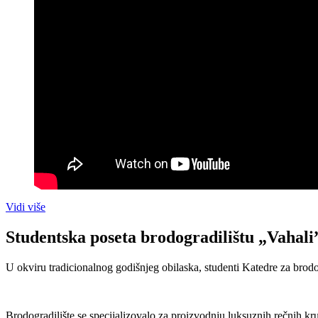
Vidi više
Studentska poseta brodogradilištu „Vahali
U okviru tradicionalnog godišnjeg obilaska, studenti Katedre za brod
Brodogradilište se specijalizovalo za proizvodnju luksuznih rečnih 