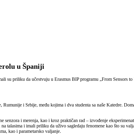
rolu u Španiji
ali su priliku da učestvuju u Erasmus BIP programu „From Sensors to D
e, Rumunije i Srbije, među kojima i dva studenta sa naše Katedre. Doma
e senzora i merenja, kao i kroz praktičan rad – izvođenje eksperimena
na talasima i imali priliku da uživo sagledaju fenomene kao što su valja
ima, kao i parametarsko valjanje.