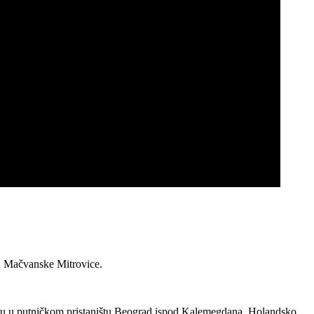
od Mačvanske Mitrovice.
vezu u putničkom pristaništu Beograd ispod Kalemegdana. Holandsko