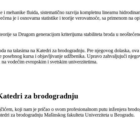
e i mehanike fluida, sistematično razvija kompletnu linearnu hidrodina
ećena je i osnovama statistike i teorije verovatnoće, sa primenom na opi
teorije sa Drugom generacijom kriterijuma stabiliteta broda u neošteće
roda na talasima na Katedri za brodogradnju. Pre njegovog dolaska, ov
e posebnog kursa i objavljivanje udžbenika. Upravo zahvaljujući njeg
a na vodećim evropskim i svetskim univerzitetima.
 Katedri za brodogradnju
ićem, koji nam je pričao o svom profesionalnom putu inženjera brodog
Katedri za brodogradnju Mašinskog fakulteta Univerziteta u Beogradu.