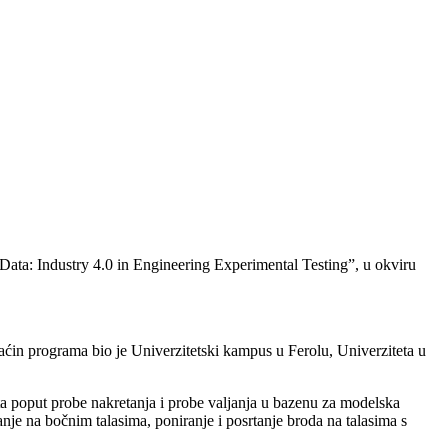
ata: Industry 4.0 in Engineering Experimental Testing”, u okviru
ćin programa bio je Univerzitetski kampus u Ferolu, Univerziteta u
ta poput probe nakretanja i probe valjanja u bazenu za modelska
nje na bočnim talasima, poniranje i posrtanje broda na talasima s