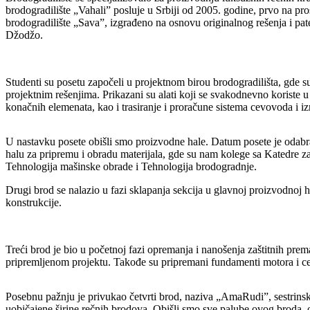
brodogradilište „Vahali” posluje u Srbiji od 2005. godine, prvo na p
brodogradilište „Sava”, izgrađeno na osnovu originalnog rešenja i p
Džodžo.
Studenti su posetu započeli u projektnom birou brodogradilišta, gde
projektnim rešenjima. Prikazani su alati koji se svakodnevno koriste u
konačnih elemenata, kao i trasiranje i proračune sistema cevovoda i
U nastavku posete obišli smo proizvodne hale. Datum posete je odabran 
halu za pripremu i obradu materijala, gde su nam kolege sa Katedre za
Tehnologija mašinske obrade i Tehnologija brodogradnje.
Drugi brod se nalazio u fazi sklapanja sekcija u glavnoj proizvodnoj 
konstrukcije.
Treći brod je bio u početnoj fazi opremanja i nanošenja zaštitnih prema
pripremljenom projektu. Takođe su pripremani fundamenti motora i ce
Posebnu pažnju je privukao četvrti brod, naziva „AmaRudi”, sestrins
uobičajene širine rečnih brodova. Obišli smo sve palube ovog broda, o