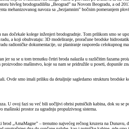
rostoru bivšeg brodogradilišta „Beograd” na Novom Beogradu, a od 2013.
atenta mehanizovanog navoza sa „bezjamnim” bočnim pomeranjem plovila
 su nas dočekale kolege inženjeri brodogradnje. Tom prilikom smo se u
 radu, a koji obuhvataju: 3D modeliranje, proračune brodske hidrostatik
 izradu radioničke dokumentacije, uz planiranje rasporeda celokupnog m
jer su se u tom trenutku četiri broda nalazila u različitim fazama proi
 proizvodno mašinstvo, koje su nam se pridružile u poseti, dopunile zn
hali. Ovde smo imali priliku da detaljnije sagledamo strukturu brodske 
za. U ovoj fazi su već bili uočljivi obrisi putničkih kabina, dok su se p
o mašinski prostor za ugradnju propulzivnog sistema.
ki brod „AmaMagne” – trenutno najvećeg rečnog kruzera na Dunavu, duži
d unutrašnjeg dna do sunčane palube, kao i putničke kabine, gde smo ima