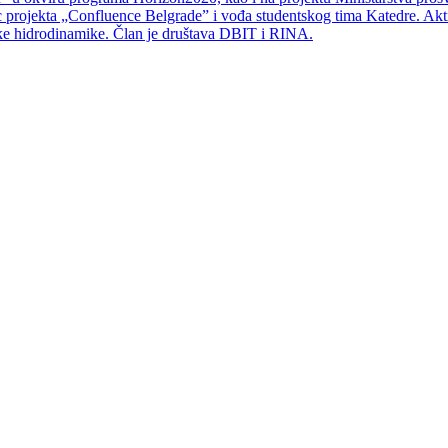
rojekta „Confluence Belgrade” i vođa studentskog tima Katedre. Aktivno
ske hidrodinamike. Član je društava DBIT i RINA.