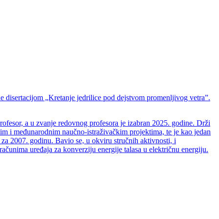
 disertacijom „Kretanje jedrilice pod dejstvom promenljivog vetra”.
rofesor, a u zvanje redovnog profesora je izabran 2025. godine. Drži
ćim i međunarodnim naučno-istraživačkim projektima, te je kao jedan
 2007. godinu. Bavio se, u okviru stručnih aktivnosti, i
ačunima uređaja za konverziju energije talasa u električnu energiju.