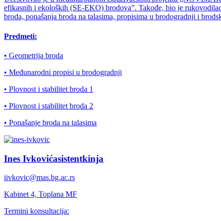
efikasnih i ekoloških (SE-EKO) brodova”. Takođe, bio je rukovodilac p
broda, ponašanja broda na talasima, propisima u brodogradnji i brod
Predmeti:
• Geometrija broda
• Međunarodni propisi u brodogradnji
• Plovnost i stabilitet broda 1
• Plovnost i stabilitet broda 2
• Ponašanje broda na talasima
Ines Ivković
asistentkinja
iivkovic@mas.bg.ac.rs
Kabinet
4, Toplana MF
Termini konsultacija: