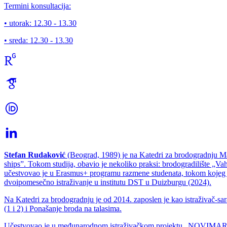
Termini konsultacija:
• utorak:
12.30 - 13.30
• sreda:
12.30 - 13.30
Stefan Rudaković
(Beograd, 1989) je na Katedri za brodogradnju Maš
ships”. Tokom studija, obavio je nekoliko praksi: brodogradilište „V
učestvovao je u Erasmus+ programu razmene studenata, tokom kojeg je 
dvoipomesečno istraživanje u institutu DST u Duizburgu (2024).
Na Katedri za brodogradnju je od 2014. zaposlen je kao istraživač-sara
(1 i 2) i Ponašanje broda na talasima.
Učestvovao je u međunarodnom istraživačkom projektu „NOVIMAR” u o