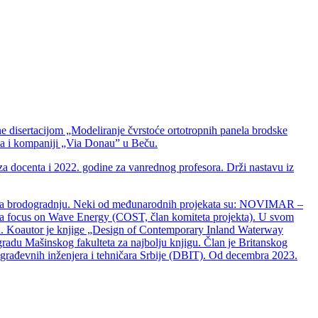
e disertacijom „Modeliranje čvrstoće ortotropnih panela brodske
a i kompaniji „Via Donau” u Beču.
za docenta i 2022. godine za vanrednog profesora. Drži nastavu iz
re za brodogradnju. Neki od međunarodnih projekata su: NOVIMAR –
 focus on Wave Energy (COST, član komiteta projekta). U svom
ta. Koautor je knjige „Design of Contemporary Inland Waterway
radu Mašinskog fakulteta za najbolju knjigu. Član je Britanskog
rađevnih inženjera i tehničara Srbije (DBIT). Od decembra 2023.