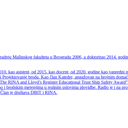
adnju Mašinskog fakulteta u Beogradu 2006, a doktorirao 2014. godine
010. kao asistent, od 2015. kao docent, od 2020. godine kao vanredni p
ji i Projektovanje broda. Kao član Katedre, angažovan na brojnim doma
The RINA and Lloyd’s Register Educational Trust Ship Safety Award” za
ao i brodskim merenjima u realnim uslovima plovidbe. Radio je i na pror
i. Član je društava DBIT i RINA.