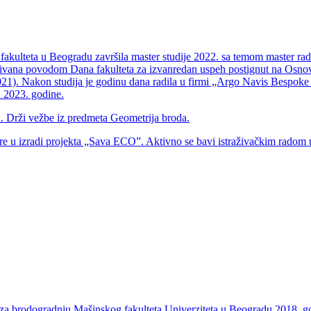
fakulteta u Beogradu završila master studije 2022. sa temom master ra
rađivana povodom Dana fakulteta za izvanredan uspeh postignut na Osn
21). Nakon studija je godinu dana radila u firmi „Argo Navis Bespoke
a 2023. godine.
a. Drži vežbe iz predmeta Geometrija broda.
re u izradi projekta „Sava ECO”. Aktivno se bavi istraživačkim radom u
i za brodogradnju Mašinskog fakulteta Univerziteta u Beogradu 2018. g