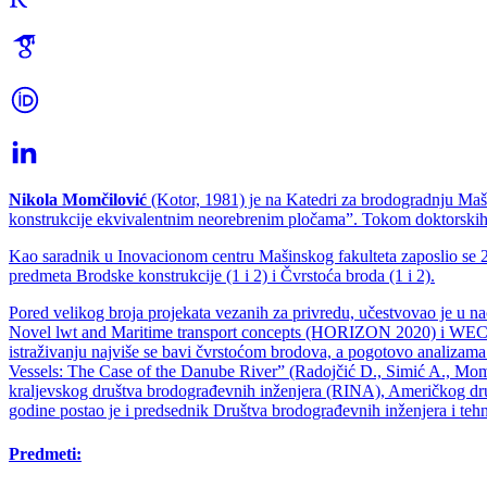
Nikola Momčilović
(Kotor, 1981) je na Katedri za brodogradnju Maši
konstrukcije ekvivalentnim neorebrenim pločama”. Tokom doktorski
Kao saradnik u Inovacionom centru Mašinskog fakulteta zaposlio se 20
predmeta Brodske konstrukcije (1 i 2) i Čvrstoća broda (1 i 2).
Pored velikog broja projekata vezanih za privredu, učestvovao je 
Novel lwt and Maritime transport concepts (HORIZON 2020) i WEC
istraživanju najviše se bavi čvrstoćom brodova, a pogotovo analiza
Vessels: The Case of the Danube River” (Radojčić D., Simić A., Momč
kraljevskog društva brodograđevnih inženjera (RINA), Američkog dr
godine postao je i predsednik Društva brodograđevnih inženjera i teh
Predmeti: