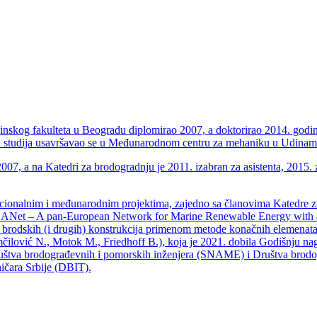
nskog fakulteta u Beogradu diplomirao 2007, a doktorirao 2014. godin
h studija usavršavao se u Međunarodnom centru za mehaniku u Udinam
07, a na Katedri za brodogradnju je 2011. izabran za asistenta, 2015. 
u nacionalnim i međunarodnim projektima, zajedno sa članovima Kated
ANet – A pan-European Network for Marine Renewable Energy with a
ma brodskih (i drugih) konstrukcija primenom metode konačnih elemena
ilović N., Motok M., Friedhoff B.), koja je 2021. dobila Godišnju nag
uštva brodograđevnih i pomorskih inženjera (SNAME) i Društva brodog
ničara Srbije (DBIT).