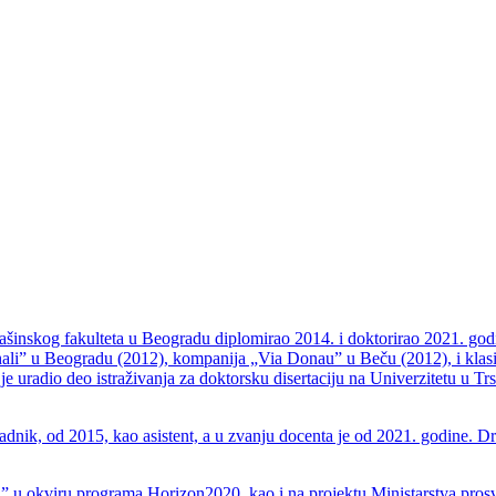
inskog fakulteta u Beogradu diplomirao 2014. i doktorirao 2021. godine
ahali” u Beogradu (2012), kompanija „Via Donau” u Beču (2012), i klas
uradio deo istraživanja za doktorsku disertaciju na Univerzitetu u Tr
dnik, od 2015, kao asistent, a u zvanju docenta je od 2021. godine. Drž
kviru programa Horizon2020, kao i na projektu Ministarstva prosvet