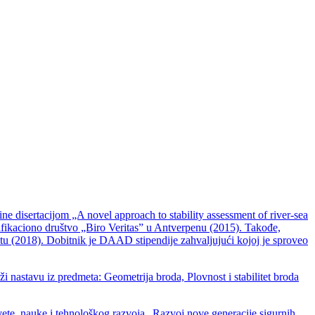
 disertacijom „A novel approach to stability assessment of river-sea
ifikaciono društvo „Biro Veritas” u Antverpenu (2015). Takođe,
stu (2018). Dobitnik je DAAD stipendije zahvaljujući kojoj je sproveo
i nastavu iz predmeta: Geometrija broda, Plovnost i stabilitet broda
e, nauke i tehnološkog razvoja „Razvoj nove generacije sigurnih,