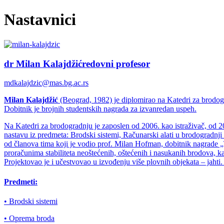
Nastavnici
dr Milan Kalajdžić
redovni profesor
mdkalajdzic@mas.bg.ac.rs
Milan Kalajdžić
(Beograd, 1982) je diplomirao na Katedri za brodogr
Dobitnik je brojnih studentskih nagrada za izvanredan uspeh.
Na Katedri za brodogradnju je zaposlen od 2006. kao istraživač, od 2
nastavu iz predmeta: Brodski sistemi, Računarski alati u brodogradn
od članova tima koji je vodio prof. Milan Hofman, dobitnik nagrade „
proračunima stabiliteta neoštećenih, oštećenih i nasukanih brodova, k
Projektovao je i učestvovao u izvođenju više plovnih objekata – jaht
Predmeti:
• Brodski sistemi
• Oprema broda