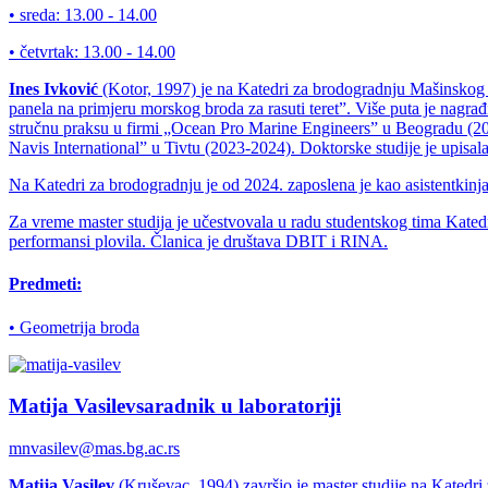
• sreda:
13.00 - 14.00
• četvrtak:
13.00 - 14.00
Ines Ivković
(Kotor, 1997)
je na Katedri za brodogradnju Mašinskog 
panela na primjeru morskog broda za rasuti teret”. Više puta je nag
stručnu praksu u firmi „Ocean Pro Marine Engineers” u Beogradu (20
Navis International” u Tivtu (2023-2024). Doktorske studije je upisal
Na Katedri za brodogradnju je od 2024. zaposlena je kao asistentkinj
Za vreme master studija je učestvovala u radu studentskog tima Kated
performansi plovila. Članica je društava DBIT i RINA.
Predmeti:
• Geometrija broda
Matija Vasilev
saradnik u laboratoriji
mnvasilev@mas.bg.ac.rs
Matija Vasilev
(Kruševac, 1994) završio je master studije na Katedr