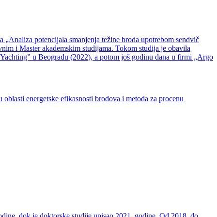
da „Analiza potencijala smanjenja težine broda upotrebom sendvič
ovnim i Master akademskim studijama. Tokom studija je obavila
 Yachting” u Beogradu (2022), a potom još godinu dana u firmi „Argo
 oblasti energetske efikasnosti brodova i metoda za procenu
odine, dok je doktorske studije upisao 2021. godine. Od 2018. do