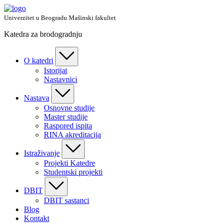
Skip
to
Univerzitet u Beogradu Mašinski fakultet
content
Katedra za brodogradnju
O katedri
Istorijat
Nastavnici
Nastava
Osnovne studije
Master studije
Raspored ispita
RINA akreditacija
Istraživanje
Projekti Katedre
Studentski projekti
DBIT
DBIT sastanci
Blog
Kontakt