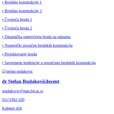
• Brodske konstrukcije 1
• Brodske konstrukcije 2
• Čvrstoća broda 1
• Čvrstoća broda 2
• Dinamička opterećenja broda na talasima
• Numerički proračun brodskih konstrukcija
• Projektovanje broda
• Savremene tendencije u proračunu brodskih konstrukcija
dr Stefan Rudaković
docent
srudakovic@mas.bg.ac.rs
011/3302-320
Kabinet
426