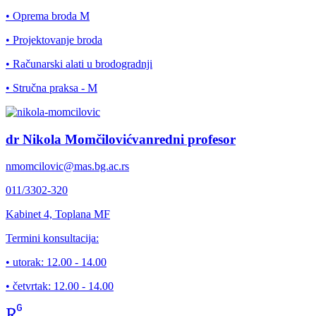
• Oprema broda M
• Projektovanje broda
• Računarski alati u brodogradnji
• Stručna praksa - M
dr Nikola Momčilović
vanredni profesor
nmomcilovic@mas.bg.ac.rs
011/3302-320
Kabinet
4, Toplana MF
Termini konsultacija:
• utorak:
12.00 - 14.00
• četvrtak:
12.00 - 14.00