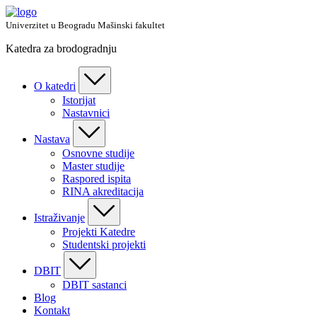
Skip
to
Univerzitet u Beogradu Mašinski fakultet
content
Katedra za brodogradnju
O katedri
Istorijat
Nastavnici
Nastava
Osnovne studije
Master studije
Raspored ispita
RINA akreditacija
Istraživanje
Projekti Katedre
Studentski projekti
DBIT
DBIT sastanci
Blog
Kontakt