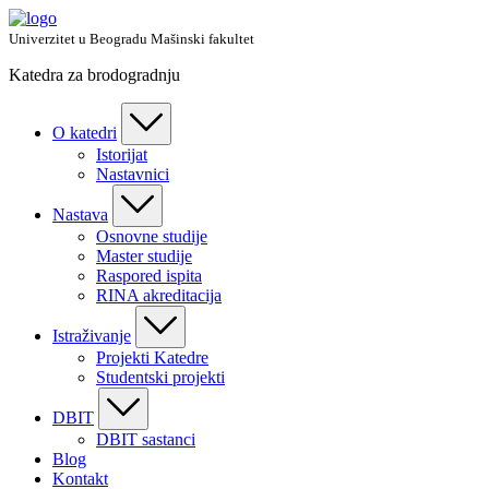
Skip
to
Univerzitet u Beogradu Mašinski fakultet
content
Katedra za brodogradnju
O katedri
Istorijat
Nastavnici
Nastava
Osnovne studije
Master studije
Raspored ispita
RINA akreditacija
Istraživanje
Projekti Katedre
Studentski projekti
DBIT
DBIT sastanci
Blog
Kontakt