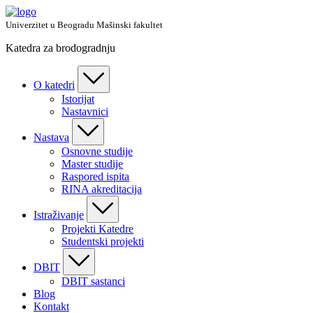
Skip
to
Univerzitet u Beogradu Mašinski fakultet
content
Katedra za brodogradnju
O katedri
Istorijat
Nastavnici
Nastava
Osnovne studije
Master studije
Raspored ispita
RINA akreditacija
Istraživanje
Projekti Katedre
Studentski projekti
DBIT
DBIT sastanci
Blog
Kontakt