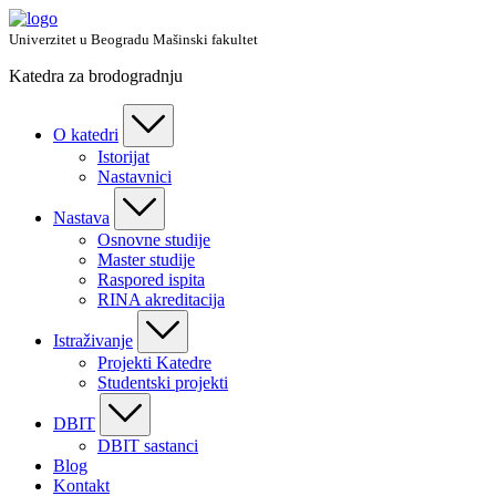
Skip
to
Univerzitet u Beogradu Mašinski fakultet
content
Katedra za brodogradnju
O katedri
Istorijat
Nastavnici
Nastava
Osnovne studije
Master studije
Raspored ispita
RINA akreditacija
Istraživanje
Projekti Katedre
Studentski projekti
DBIT
DBIT sastanci
Blog
Kontakt