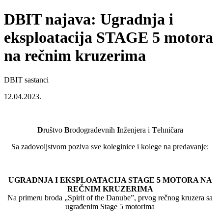
DBIT najava: Ugradnja i
eksploatacija STAGE 5 motora
na rečnim kruzerima
DBIT sastanci
12.04.2023.
D
ruštvo
B
rodograđevnih
I
nženjera i
T
ehničara
Sa zadovoljstvom poziva sve koleginice i kolege na predavanje:
UGRADNJA I EKSPLOATACIJA STAGE 5 MOTORA NA
REČNIM KRUZERIMA
Na primeru broda „Spirit of the Danube”, prvog rečnog kruzera sa
ugrađenim Stage 5 motorima