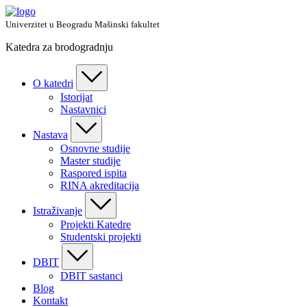
Skip
to
Univerzitet u Beogradu Mašinski fakultet
content
Katedra za brodogradnju
O katedri
Istorijat
Nastavnici
Nastava
Osnovne studije
Master studije
Raspored ispita
RINA akreditacija
Istraživanje
Projekti Katedre
Studentski projekti
DBIT
DBIT sastanci
Blog
Kontakt