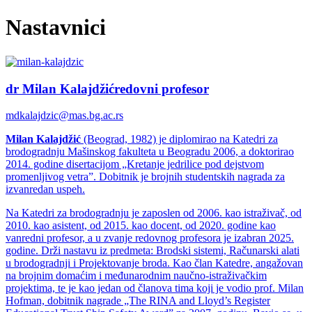
Nastavnici
dr Milan Kalajdžić
redovni profesor
mdkalajdzic@mas.bg.ac.rs
Milan Kalajdžić
(Beograd, 1982) je diplomirao na Katedri za
brodogradnju Mašinskog fakulteta u Beogradu 2006, a doktorirao
2014. godine disertacijom „Kretanje jedrilice pod dejstvom
promenljivog vetra”. Dobitnik je brojnih studentskih nagrada za
izvanredan uspeh.
Na Katedri za brodogradnju je zaposlen od 2006. kao istraživač, od
2010. kao asistent, od 2015. kao docent, od 2020. godine kao
vanredni profesor, a u zvanje redovnog profesora je izabran 2025.
godine. Drži nastavu iz predmeta: Brodski sistemi, Računarski alati
u brodogradnji i Projektovanje broda. Kao član Katedre, angažovan
na brojnim domaćim i međunarodnim naučno-istraživačkim
projektima, te je kao jedan od članova tima koji je vodio prof. Milan
Hofman, dobitnik nagrade „The RINA and Lloyd’s Register