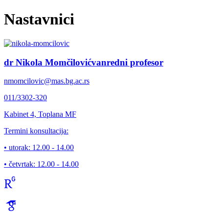
Nastavnici
dr Nikola Momčilović
vanredni profesor
nmomcilovic@mas.bg.ac.rs
011/3302-320
Kabinet
4, Toplana MF
Termini konsultacija:
• utorak:
12.00 - 14.00
• četvrtak:
12.00 - 14.00