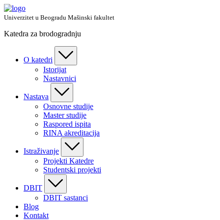
Skip
to
Univerzitet u Beogradu Mašinski fakultet
content
Katedra za brodogradnju
O katedri
Istorijat
Nastavnici
Nastava
Osnovne studije
Master studije
Raspored ispita
RINA akreditacija
Istraživanje
Projekti Katedre
Studentski projekti
DBIT
DBIT sastanci
Blog
Kontakt