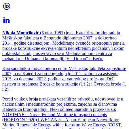
Nikola Momčilović
(Kotor, 1981) je na Katedri za brodogradnju
Mašinskog fakulteta u Beogradu diplomirao 2007, a doktorirao
2014. godine disertacijom „Modeliranje čvrstoće ortotropnih panela
brodske konstrukcije ekvivalentnim neorebrenim pločama”. Tokom
doktorskih studija usavršavao se u Međunarodnom centru za
mehaniku u Udinama i kompaniji „Via Donau” u Beču.
Kao saradnik u Inovacionom centru Mašinskog fakulteta zaposlio se
2007, a na Katedri za brodogradnju je 2011. izabran za asistenta,
2015. za docenta i 2022. godine za vanrednog profesora. Drži
nastavu iz predmeta Brodske konstrukcije (1 i 2) i Čvrstoća broda (1
i 2).
Pored velikog broja projekata vezanih za privredu, učestvovao je u
nacionalnim i međunarodnim projektima, zajedno sa članovima
Katedre za brodogradnju. Neki od međunarodnih projekata su:
NOVIMAR – Novel lwt and Maritime transport concepts
(HORIZON 2020) i WECANet – A pan-European Network for
Marine Renewable Energy with a focus on Wave Energy (COST,