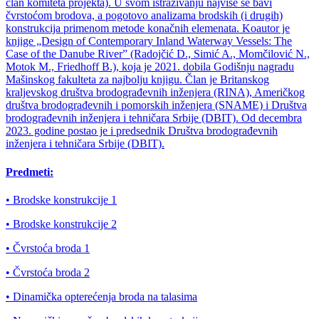
član komiteta projekta). U svom istraživanju najviše se bavi
čvrstoćom brodova, a pogotovo analizama brodskih (i drugih)
konstrukcija primenom metode konačnih elemenata. Koautor je
knjige „Design of Contemporary Inland Waterway Vessels: The
Case of the Danube River” (Radojčić D., Simić A., Momčilović N.,
Motok M., Friedhoff B.), koja je 2021. dobila Godišnju nagradu
Mašinskog fakulteta za najbolju knjigu. Član je Britanskog
kraljevskog društva brodograđevnih inženjera (RINA), Američkog
društva brodograđevnih i pomorskih inženjera (SNAME) i Društva
brodograđevnih inženjera i tehničara Srbije (DBIT). Od decembra
2023. godine postao je i predsednik Društva brodograđevnih
inženjera i tehničara Srbije (DBIT).
Predmeti:
• Brodske konstrukcije 1
• Brodske konstrukcije 2
• Čvrstoća broda 1
• Čvrstoća broda 2
• Dinamička opterećenja broda na talasima