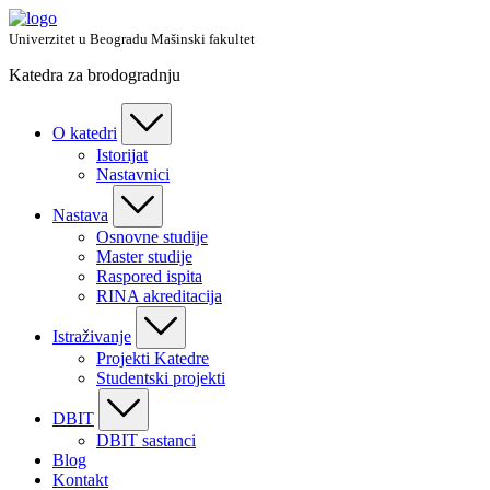
Skip
to
Univerzitet u Beogradu Mašinski fakultet
content
Katedra za brodogradnju
O katedri
Istorijat
Nastavnici
Nastava
Osnovne studije
Master studije
Raspored ispita
RINA akreditacija
Istraživanje
Projekti Katedre
Studentski projekti
DBIT
DBIT sastanci
Blog
Kontakt