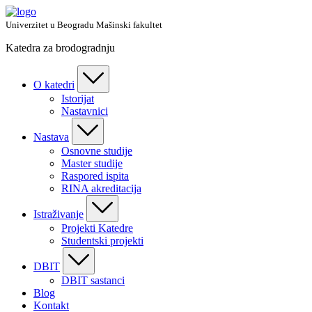
Skip
to
Univerzitet u Beogradu Mašinski fakultet
content
Katedra za brodogradnju
O katedri
Istorijat
Nastavnici
Nastava
Osnovne studije
Master studije
Raspored ispita
RINA akreditacija
Istraživanje
Projekti Katedre
Studentski projekti
DBIT
DBIT sastanci
Blog
Kontakt