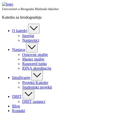
Skip
to
Univerzitet u Beogradu Mašinski fakultet
content
Katedra za brodogradnju
O katedri
Istorijat
Nastavnici
Nastava
Osnovne studije
Master studije
Raspored ispita
RINA akreditacija
Istraživanje
Projekti Katedre
Studentski projekti
DBIT
DBIT sastanci
Blog
Kontakt